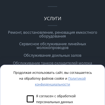
УСЛУГИ
Ремонт, восстановление, реновация емкостного
оборудования
Сервисное обслуживание линейных
молокопроводов
Обслуживание доильных залов
Обслуживание танков охладителей молока
Вызов специалиста для проведения диагностики,
Продолжая использовать сайт, вы соглашаетесь
ремонтных работ
на обработку файлов cookie и
Политикой
конфиденциальности
Я согласен с обработкой
2026 © Все права защищены
персональных данных
Политика конфиденциальности
Карта сайта