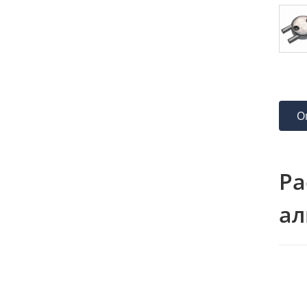
О
Ра
а