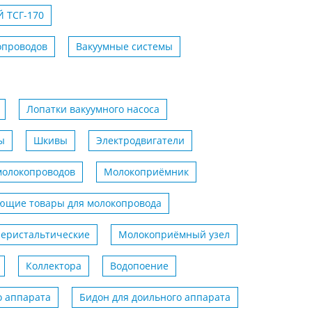
 ТСГ-170
опроводов
Вакуумные системы
Лопатки вакуумного насоса
ы
Шкивы
Электродвигатели
молокопроводов
Молокоприёмник
ющие товары для молокопровода
еристальтические
Молокоприёмный узел
Коллектора
Водопоение
о аппарата
Бидон для доильного аппарата