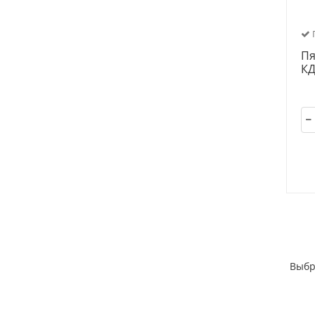
П
Пя
КД
Выбр