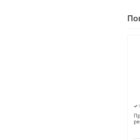
По
П
Пр
ре