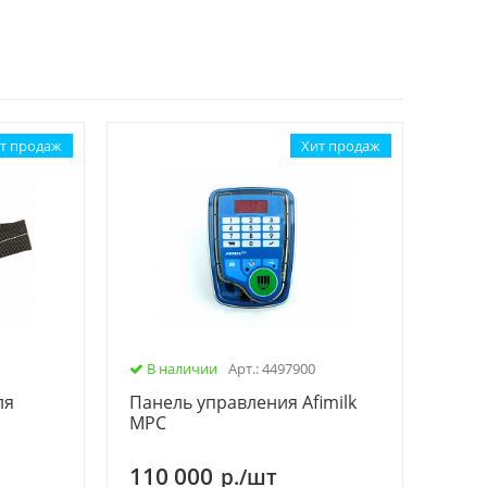
т продаж
Хит продаж
В наличии
Арт.: 4497900
ля
Панель управления Afimilk
С
MPC
110 000
р./шт