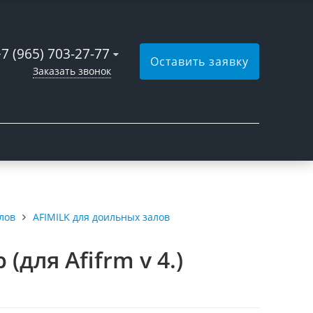
+7 (965) 703-27-77
Оставить заявку
Заказать звонок
лов
AFIMILK для доильных залов
для Afifrm v 4.)