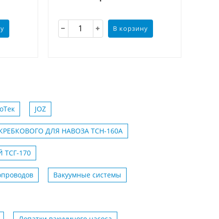
ну
В корзину
оТек
JOZ
КРЕБКОВОГО ДЛЯ НАВОЗА ТСН-160А
 ТСГ-170
опроводов
Вакуумные системы
Лопатки вакуумного насоса