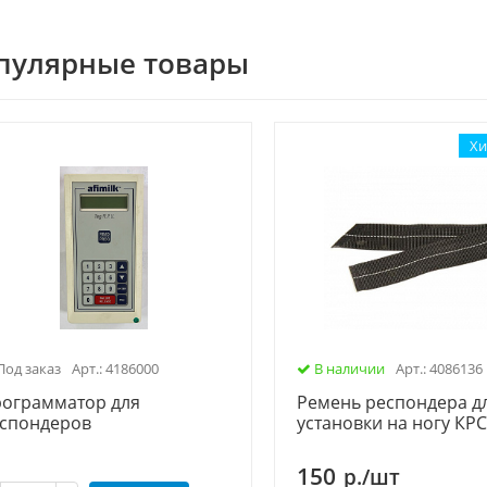
пулярные товары
Хи
од заказ
Арт.: 4186000
В наличии
Арт.: 4086136
ограмматор для
Ремень респондера д
спондеров
установки на ногу КР
150
р./шт