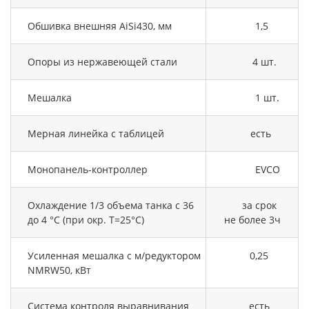
Обшивка внешняя AiSi430, мм
1,5
Опоры из нержавеющей стали
4 шт.
Мешалка
1 шт.
Мерная линейка с таблицей
есть
Монопанель-контроллер
EVCO
Охлаждение 1/3 объема танка с 36
за срок
до 4 °C (при окр. Т=25°С)
не более 3ч
Усиленная мешалка с м/редуктором
0,25
NMRW50, кВт
Система контроля выравнивания
есть