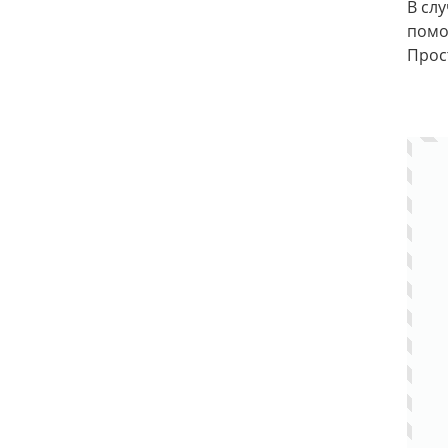
В сл
помо
Прос