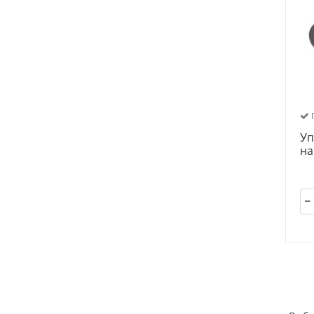
П
Уп
на