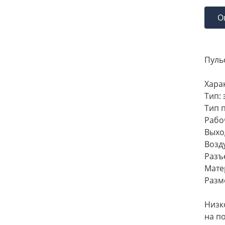
О
Пульс
Хара
Тип:
Тип 
Рабо
Выхо
Возд
Разъ
Мате
Разм
Низк
на п