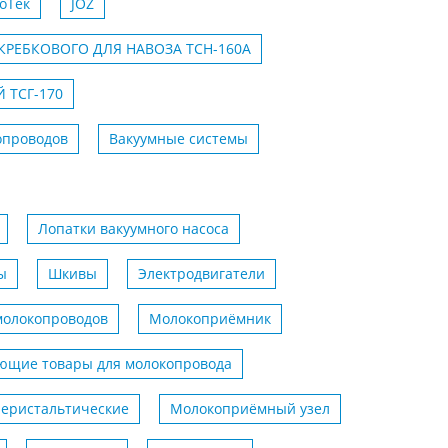
оТек
JOZ
КРЕБКОВОГО ДЛЯ НАВОЗА ТСН-160А
 ТСГ-170
опроводов
Вакуумные системы
Лопатки вакуумного насоса
ы
Шкивы
Электродвигатели
молокопроводов
Молокоприёмник
ющие товары для молокопровода
еристальтические
Молокоприёмный узел