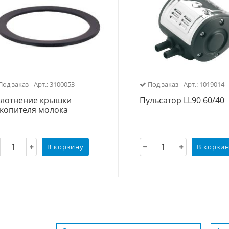
од заказ
Арт.: 3100053
Под заказ
Арт.: 1019014
лотнение крышки
Пульсатор LL90 60/40
копителя молока
В корзину
В корзи