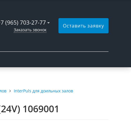
+7 (965) 703-27-77
Оставить заявку
Заказать звонок
лов
InterPuls для доильных залов
24V) 1069001